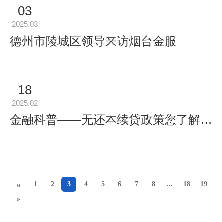
03
2025.03
德州市陵城区领导来访烟台金服
18
2025.02
金融科普——无还本续贷政策您了解吗?
«
1
2
3
4
5
6
7
8
...
18
19
»